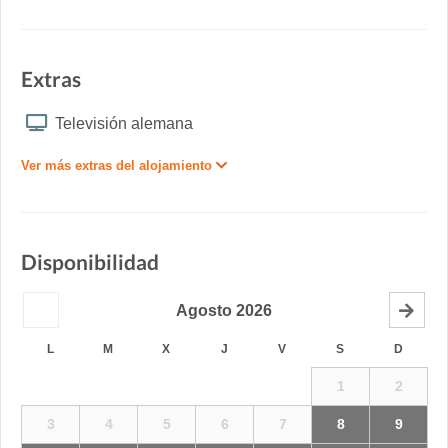
Extras
Televisión alemana
Ver más extras del alojamiento
Disponibilidad
Agosto
2026
L
M
X
J
V
S
D
1
2
3
4
5
6
7
8
9