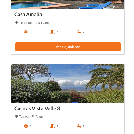
Casa Amalia
Todoque - Los Llanos
7
4
2
Ver alojamiento
Casitas Vista Valle 3
Tajuya - El Paso
2
1
1