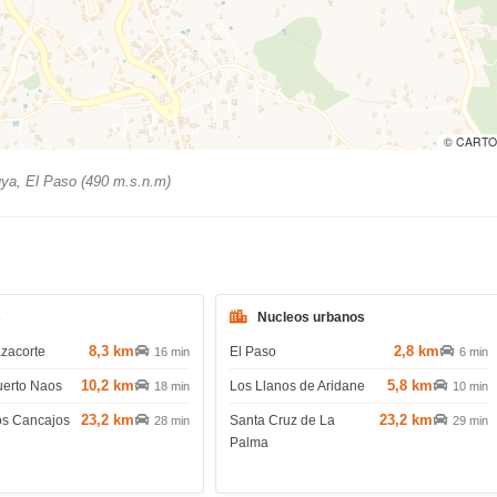
© CARTO
ya, El Paso (490 m.s.n.m)
s
Nucleos urbanos
8,3 km
2,8 km
azacorte
El Paso
16 min
6 min
10,2 km
5,8 km
uerto Naos
Los Llanos de Aridane
18 min
10 min
23,2 km
23,2 km
os Cancajos
Santa Cruz de La
28 min
29 min
Palma