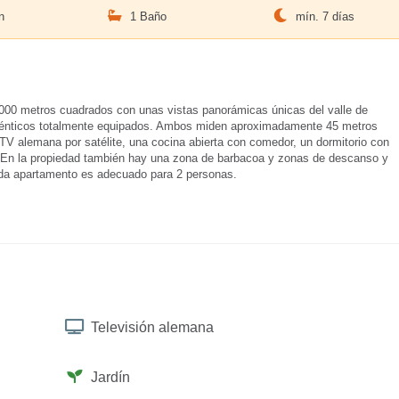
n
1 Baño
mín. 7 días
2000 metros cuadrados con unas vistas panorámicas únicas del valle de
idénticos totalmente equipados. Ambos miden aproximadamente 45 metros
TV alemana por satélite, una cocina abierta con comedor, un dormitorio con
 En la propiedad también hay una zona de barbacoa y zonas de descanso y
ada apartamento es adecuado para 2 personas.
Televisión alemana
Jardín