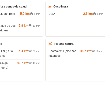
ia y centro de salud
Gasolinera
5,0 km
2,6 km
steban Brito
DISA
8 min
5 min
5,9 km
Salud de Los
10 min
Aridane
os
Piscina natural
15,4 km
48,7 km
Pilar (Ruta
Charco Azul (piscinas
20 min
56 min
anes)
naturales)
40,7 km
 Galga
46 min
endero)