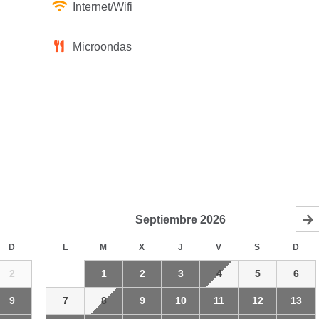
Internet/Wifi
Microondas
Septiembre
2026
D
L
M
X
J
V
S
D
2
1
2
3
4
5
6
9
7
8
9
10
11
12
13