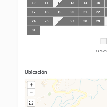
10
11
12
13
14
15
17
18
19
20
21
22
24
25
26
27
28
29
31
El dueñ
Ubicación
+
−