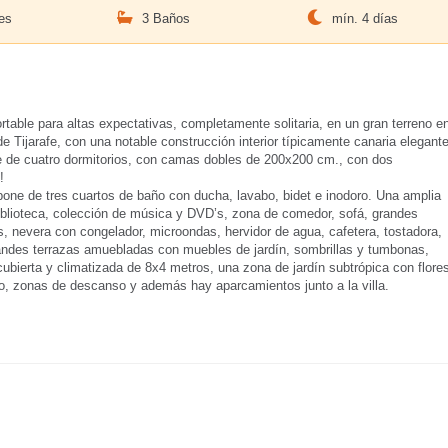
es
3 Baños
mín. 4 días
table para altas expectativas, completamente solitaria, en un gran terreno e
de Tijarafe, con una notable construcción interior típicamente canaria elegante
 de cuatro dormitorios, con camas dobles de 200x200 cm., con dos
!
one de tres cuartos de baño con ducha, lavabo, bidet e inodoro. Una amplia
 biblioteca, colección de música y DVD’s, zona de comedor, sofá, grandes
as, nevera con congelador, microondas, hervidor de agua, cafetera, tostadora,
grandes terrazas amuebladas con muebles de jardín, sombrillas y tumbonas,
bierta y climatizada de 8x4 metros, una zona de jardín subtrópica con flore
eo, zonas de descanso y además hay aparcamientos junto a la villa.