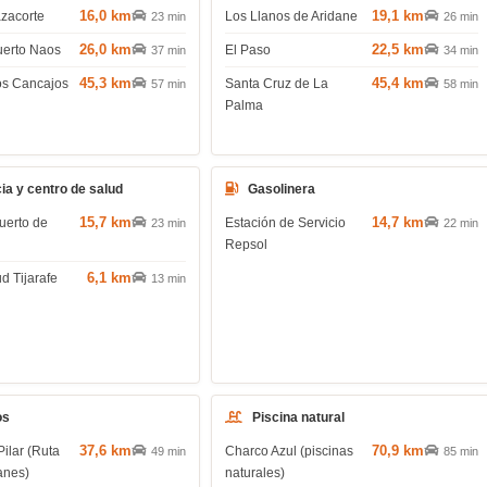
16,0 km
19,1 km
azacorte
Los Llanos de Aridane
23 min
26 min
26,0 km
22,5 km
uerto Naos
El Paso
37 min
34 min
45,3 km
45,4 km
os Cancajos
Santa Cruz de La
57 min
58 min
Palma
ia y centro de salud
Gasolinera
15,7 km
14,7 km
uerto de
Estación de Servicio
23 min
22 min
Repsol
6,1 km
d Tijarafe
13 min
os
Piscina natural
37,6 km
70,9 km
Pilar (Ruta
Charco Azul (piscinas
49 min
85 min
anes)
naturales)