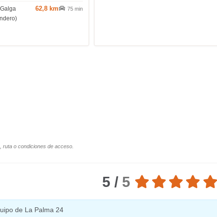
62,8 km
 Galga
75 min
endero)
o, ruta o condiciones de acceso.
5 /
5
equipo de La Palma 24