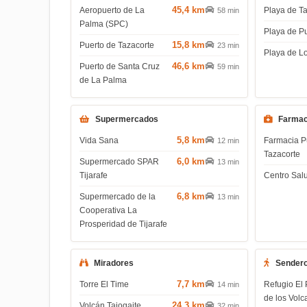
45,4 km
Aeropuerto de La
Playa de T
58 min
Palma (SPC)
Playa de P
15,8 km
Puerto de Tazacorte
23 min
Playa de L
46,6 km
Puerto de Santa Cruz
59 min
de La Palma
Supermercados
Farmac
5,8 km
Vida Sana
Farmacia P
12 min
Tazacorte
6,0 km
Supermercado SPAR
13 min
Tijarafe
Centro Salu
6,8 km
Supermercado de la
13 min
Cooperativa La
Prosperidad de Tijarafe
Miradores
Sender
7,7 km
Torre El Time
Refugio El 
14 min
de los Volc
24,3 km
Volcán Tajogaite
32 min