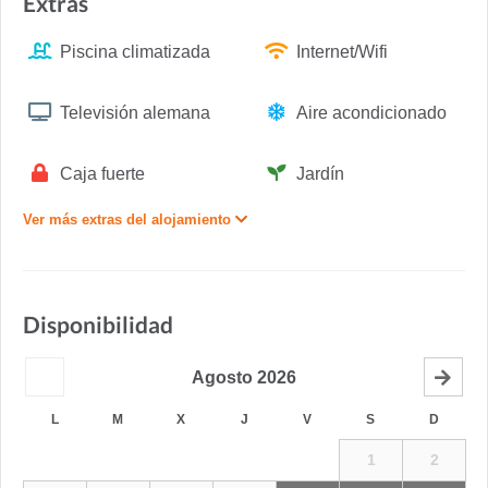
Extras
Piscina climatizada
Internet/Wifi
Televisión alemana
Aire acondicionado
Caja fuerte
Jardín
Ver más extras del alojamiento
Disponibilidad
Agosto
2026
L
M
X
J
V
S
D
1
2