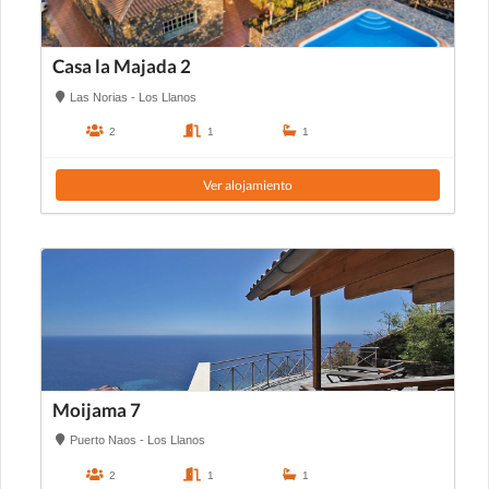
Casa la Majada 2
Las Norias - Los Llanos
2
1
1
Ver alojamiento
Moijama 7
Puerto Naos - Los Llanos
2
1
1