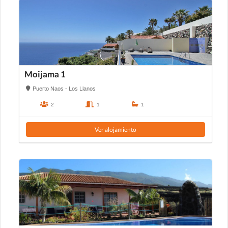
Moijama 1
Puerto Naos - Los Llanos
2
1
1
Ver alojamiento