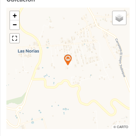
+
−
© CARTO