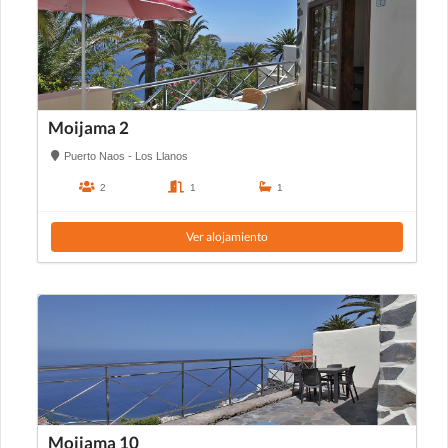
Moijama 2
Puerto Naos - Los Llanos
2
1
1
Ver alojamiento
Moijama 10