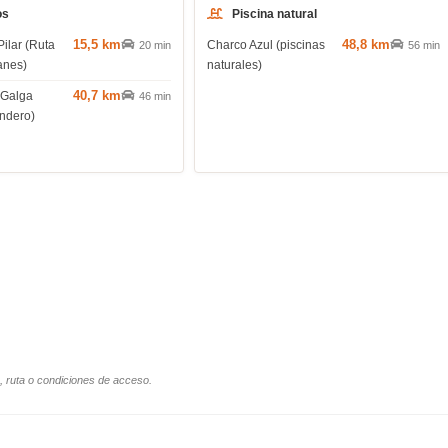
os
Piscina natural
15,5 km
48,8 km
Pilar (Ruta
Charco Azul (piscinas
20 min
56 min
anes)
naturales)
40,7 km
 Galga
46 min
endero)
o, ruta o condiciones de acceso.