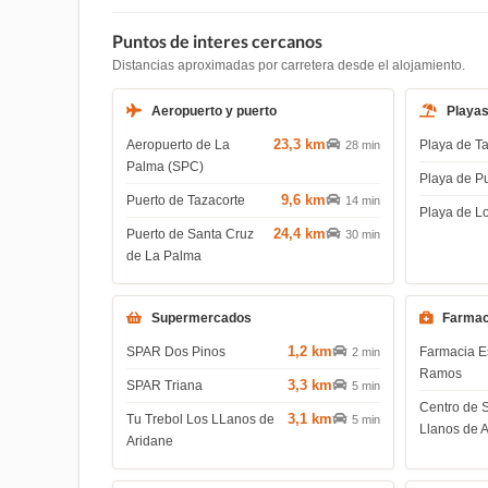
Puntos de interes cercanos
Distancias aproximadas por carretera desde el alojamiento.
Aeropuerto y puerto
Playa
23,3 km
Aeropuerto de La
Playa de T
28 min
Palma (SPC)
Playa de P
9,6 km
Puerto de Tazacorte
14 min
Playa de L
24,4 km
Puerto de Santa Cruz
30 min
de La Palma
Supermercados
Farmac
1,2 km
SPAR Dos Pinos
Farmacia E
2 min
Ramos
3,3 km
SPAR Triana
5 min
Centro de 
3,1 km
Tu Trebol Los LLanos de
5 min
Llanos de 
Aridane