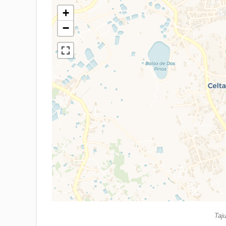
+
−
Taju