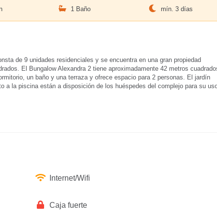
n
1 Baño
mín. 3 días
onsta de 9 unidades residenciales y se encuentra en una gran propiedad
adrados. El Bungalow Alexandra 2 tiene aproximadamente 42 metros cuadrado
rmitorio, un baño y una terraza y ofrece espacio para 2 personas. El jardín
nto a la piscina están a disposición de los huéspedes del complejo para su us
Internet/Wifi
Caja fuerte