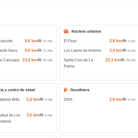
s
Nucleos urbanos
9,6 km
2,8 km
azacorte
El Paso
14 min
5 min
9,8 km
3,4 km
uerto Naos
Los Llanos de Aridane
17 min
6 min
23,2 km
23,3 km
os Cancajos
Santa Cruz de La
28 min
29 min
Palma
ia y centro de salud
Gasolinera
2,6 km
2,6 km
steban Brito
DISA
4 min
5 min
3,6 km
Salud de Los
6 min
Aridane