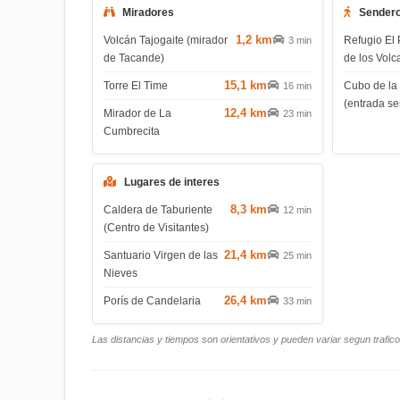
Miradores
Sender
1,2 km
Volcán Tajogaite (mirador
Refugio El 
3 min
de Tacande)
de los Volc
15,1 km
Torre El Time
Cubo de la
16 min
(entrada s
12,4 km
Mirador de La
23 min
Cumbrecita
Lugares de interes
8,3 km
Caldera de Taburiente
12 min
(Centro de Visitantes)
21,4 km
Santuario Virgen de las
25 min
Nieves
26,4 km
Porís de Candelaria
33 min
Las distancias y tiempos son orientativos y pueden variar segun trafic