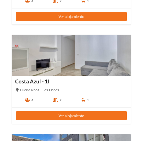
4
2
1
Ver alojamiento
Costa Azul - 1I
Puerto Naos - Los Llanos
4
2
1
Ver alojamiento