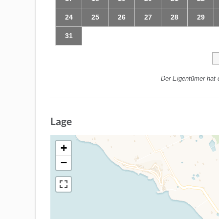
24
25
26
27
28
29
31
Der Eigentümer hat 
Lage
+
−