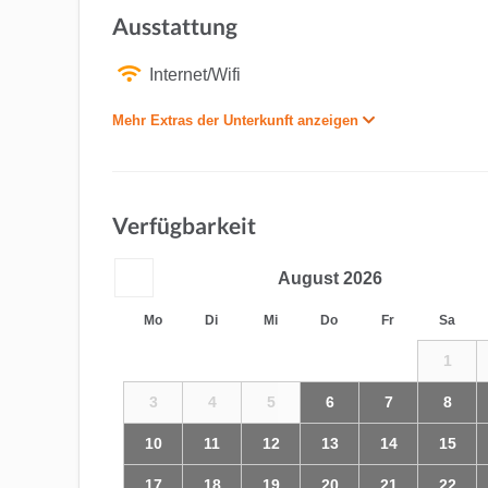
Ausstattung
Internet/Wifi
Mehr Extras der Unterkunft anzeigen
Verfügbarkeit
August
2026
Mo
Di
Mi
Do
Fr
Sa
1
3
4
5
6
7
8
10
11
12
13
14
15
17
18
19
20
21
22