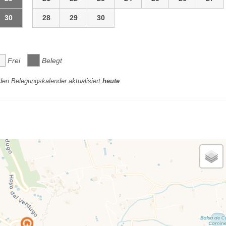
30
28
29
30
Frei
Belegt
den Belegungskalender aktualisiert
heute