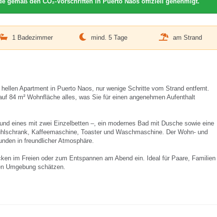
e gemäß den CO₂-Vorschriften in Puerto Naos offiziell genehmigt.
1 Badezimmer
mind. 5 Tage
am Strand
hellen Apartment in Puerto Naos, nur wenige Schritte vom Strand entfernt.
 auf 84 m² Wohnfläche alles, was Sie für einen angenehmen Aufenthalt
 und eines mit zwei Einzelbetten –, ein modernes Bad mit Dusche sowie eine
 Kühlschrank, Kaffeemaschine, Toaster und Waschmaschine. Der Wohn- und
unden in freundlicher Atmosphäre.
cken im Freien oder zum Entspannen am Abend ein. Ideal für Paare, Familien
nen Umgebung schätzen.