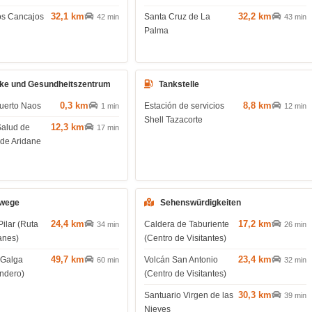
32,1 km
32,2 km
os Cancajos
Santa Cruz de La
42 min
43 min
Palma
ke und Gesundheitszentrum
Tankstelle
0,3 km
8,8 km
uerto Naos
Estación de servicios
1 min
12 min
Shell Tazacorte
12,3 km
Salud de
17 min
 de Aridane
wege
Sehenswürdigkeiten
24,4 km
17,2 km
Pilar (Ruta
Caldera de Taburiente
34 min
26 min
anes)
(Centro de Visitantes)
49,7 km
23,4 km
 Galga
Volcán San Antonio
60 min
32 min
endero)
(Centro de Visitantes)
30,3 km
Santuario Virgen de las
39 min
Nieves