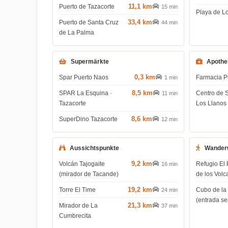
11,1 km
Puerto de Tazacorte
15 min
Playa de L
33,4 km
Puerto de Santa Cruz
44 min
de La Palma
Supermärkte
Apothe
0,3 km
Spar Puerto Naos
Farmacia P
1 min
8,5 km
SPAR La Esquina ·
Centro de 
11 min
Tazacorte
Los Llanos
8,6 km
SuperDino Tazacorte
12 min
Aussichtspunkte
Wander
9,2 km
Volcán Tajogaite
Refugio El 
16 min
(mirador de Tacande)
de los Volc
19,2 km
Torre El Time
Cubo de la
24 min
(entrada s
21,3 km
Mirador de La
37 min
Cumbrecita