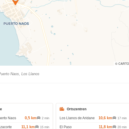
© CARTO
uerto Naos, Los Llanos
de
Ortszentren
0,5 km
10,6 km
uerto Naos
Los Llanos de Aridane
2 min
17 min
11,1 km
11,8 km
azacorte
El Paso
15 min
20 min