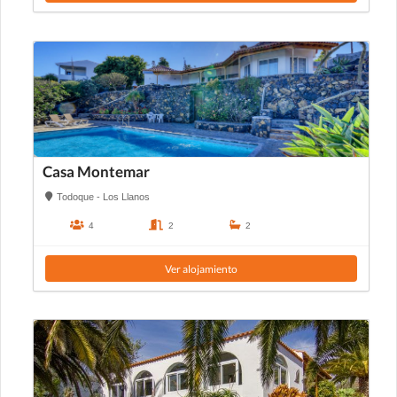
Casa Montemar
Todoque - Los Llanos
4
2
2
Ver alojamiento