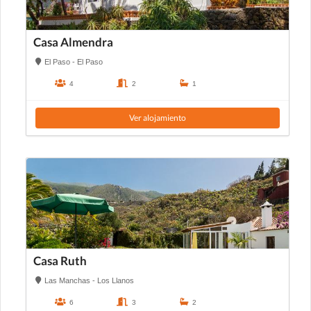
Casa Almendra
El Paso - El Paso
4
2
1
Ver alojamiento
Casa Ruth
Las Manchas - Los Llanos
6
3
2