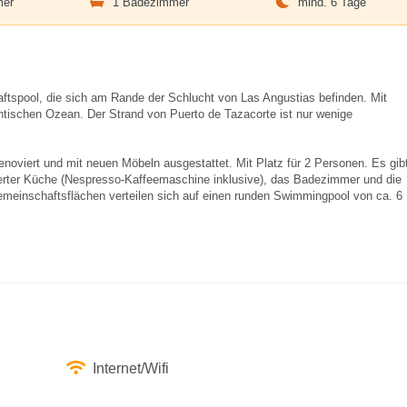
mer
1 Badezimmer
mind. 6 Tage
ftspool, die sich am Rande der Schlucht von Las Angustias befinden. Mit
antischen Ozean. Der Strand von Puerto de Tazacorte ist nur wenige
enoviert und mit neuen Möbeln ausgestattet. Mit Platz für 2 Personen. Es gib
erter Küche (Nespresso-Kaffeemaschine inklusive), das Badezimmer und die
emeinschaftsflächen verteilen sich auf einen runden Swimmingpool von ca. 6
Internet/Wifi