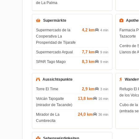
de La Palma
Supermärkte
Apothe
4,2 km
Supermercado de la
Farmacia P
4 min
Cooperativa La
Tazacorte
Prosperidad de Tijarafe
Centro de 
7,7 km
Supermercado Argual
Llanos de 
9 min
8,3 km
SPAR Tago Mago
9 min
Aussichtspunkte
Wander
2,9 km
Torre El Time
Refugio El 
3 min
de los Volc
13,8 km
Volcán Tajogaite
16 min
(mirador de Tacande)
Cubo de la
(entrada s
24,0 km
Mirador de La
36 min
Cumbrecita
Sehenswürdigkeiten