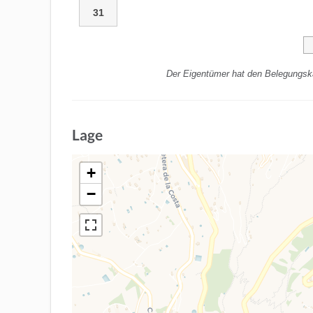
31
Der Eigentümer hat den Belegungska
Lage
+
−