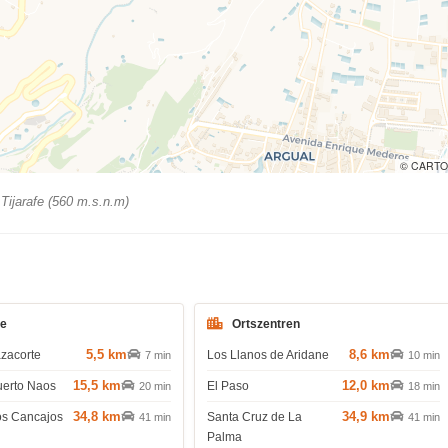
© CARTO
Tijarafe (560 m.s.n.m)
de
Ortszentren
5,5 km
8,6 km
azacorte
Los Llanos de Aridane
7 min
10 min
15,5 km
12,0 km
uerto Naos
El Paso
20 min
18 min
34,8 km
34,9 km
os Cancajos
Santa Cruz de La
41 min
41 min
Palma