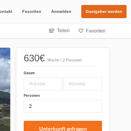
ontakt
Favoriten
Anmelden
Gastgeber werden
Teilen
Favoriten
630
€
Woche / 2 Personen
Datum
Personen
Unterkunft anfragen