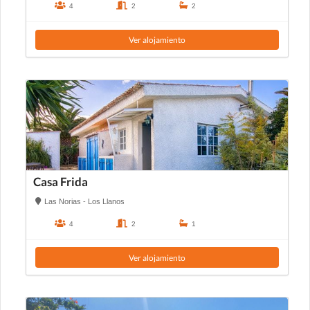
4
2
2
Ver alojamiento
Casa Frida
Las Norias - Los Llanos
4
2
1
Ver alojamiento