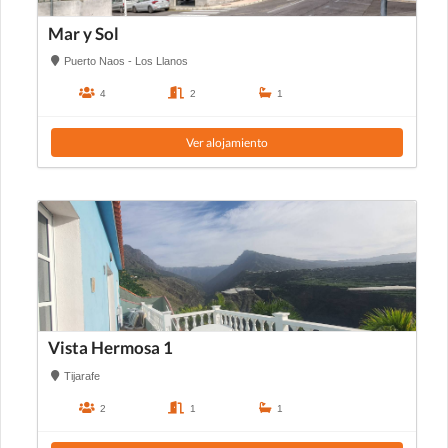
Mar y Sol
Puerto Naos - Los Llanos
4
2
1
Ver alojamiento
Vista Hermosa 1
Tijarafe
2
1
1