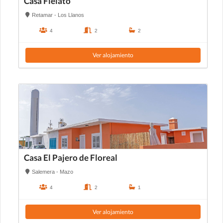
Casa Fielato
Retamar - Los Llanos
4
2
2
Ver alojamiento
Casa El Pajero de Floreal
Salemera - Mazo
4
2
1
Ver alojamiento