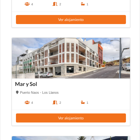
4
2
1
Ver alojamiento
Mar y Sol
Puerto Naos - Los Llanos
4
2
1
Ver alojamiento