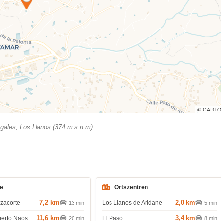
© CARTO
gales, Los Llanos (374 m.s.n.m)
de
Ortszentren
7,2 km
2,0 km
azacorte
Los Llanos de Aridane
13 min
5 min
11,6 km
3,4 km
uerto Naos
El Paso
20 min
8 min