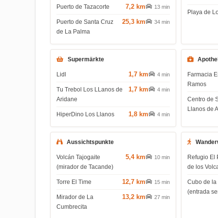
7,2 km
Puerto de Tazacorte
13 min
Playa de L
25,3 km
Puerto de Santa Cruz
34 min
de La Palma
Supermärkte
Apothe
1,7 km
Lidl
Farmacia E
4 min
Ramos
1,7 km
Tu Trebol Los LLanos de
4 min
Aridane
Centro de 
Llanos de 
1,8 km
HiperDino Los Llanos
4 min
Aussichtspunkte
Wander
5,4 km
Volcán Tajogaite
Refugio El 
10 min
(mirador de Tacande)
de los Volc
12,7 km
Torre El Time
Cubo de la
15 min
(entrada s
13,2 km
Mirador de La
27 min
Cumbrecita