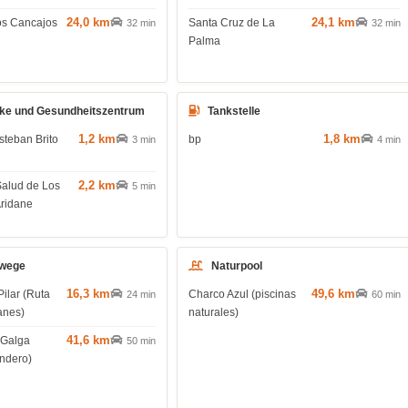
24,0 km
24,1 km
os Cancajos
Santa Cruz de La
32 min
32 min
Palma
ke und Gesundheitszentrum
Tankstelle
1,2 km
1,8 km
steban Brito
bp
3 min
4 min
2,2 km
Salud de Los
5 min
Aridane
wege
Naturpool
16,3 km
49,6 km
Pilar (Ruta
Charco Azul (piscinas
24 min
60 min
anes)
naturales)
41,6 km
 Galga
50 min
endero)