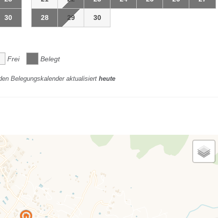
30
28
29
30
Frei
Belegt
den Belegungskalender aktualisiert
heute