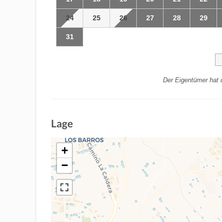
24
25
26
27
28
29
31
Der Eigentümer hat 
Lage
+
−