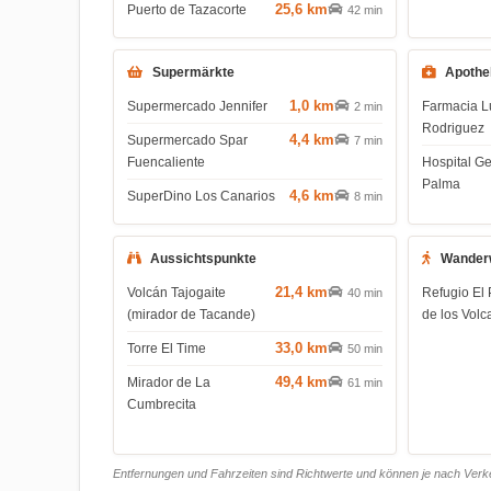
25,6 km
Puerto de Tazacorte
42 min
Supermärkte
Apothe
1,0 km
Supermercado Jennifer
Farmacia L
2 min
Rodriguez
4,4 km
Supermercado Spar
7 min
Fuencaliente
Hospital G
Palma
4,6 km
SuperDino Los Canarios
8 min
Aussichtspunkte
Wander
21,4 km
Volcán Tajogaite
Refugio El 
40 min
(mirador de Tacande)
de los Volc
33,0 km
Torre El Time
50 min
49,4 km
Mirador de La
61 min
Cumbrecita
Entfernungen und Fahrzeiten sind Richtwerte und können je nach Verkeh