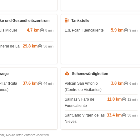
ke und Gesundheitszentrum
Tankstelle
4,7 km
5,9 km
uis Miguel
E.s. Pcan Fuencaliente
8 min
9 min
29,8 km
eneral de La
36 min
wege
Sehenswürdigkeiten
37,6 km
3,8 km
Pilar (Ruta
Volcán San Antonio
44 min
6 min
anes)
(Centro de Visitantes)
11,0 km
Salinas y Faro de
12 min
Fuencaliente
33,4 km
Santuario Virgen de las
38 min
Nieves
r, Route oder Zufahrt variieren.