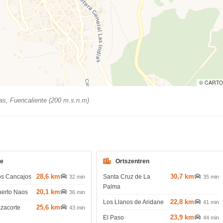
© CARTO
as, Fuencaliente (200 m.s.n.m)
de
Ortszentren
28,6 km
30,7 km
os Cancajos
Santa Cruz de La
32 min
35 min
Palma
20,1 km
uerto Naos
36 min
22,8 km
Los Llanos de Aridane
41 min
25,6 km
azacorte
43 min
23,9 km
El Paso
44 min