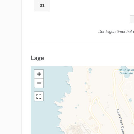
31
Der Eigentümer hat 
Lage
+
−