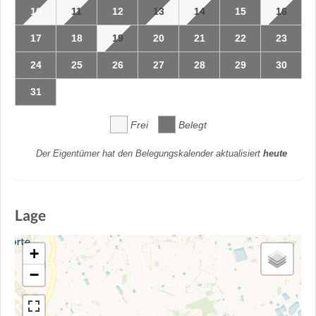
10
11
12
13
14
15
16
17
18
19
20
21
22
23
24
25
26
27
28
29
30
31
Frei
Belegt
Der Eigentümer hat den Belegungskalender aktualisiert
heute
Lage
+
−