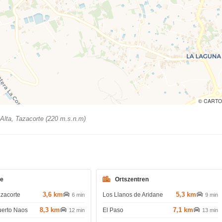
© CARTO
Alta, Tazacorte (220 m.s.n.m)
de
Ortszentren
3,6 km
5,3 km
azacorte
Los Llanos de Aridane
6 min
9 min
8,3 km
7,1 km
uerto Naos
El Paso
12 min
13 min