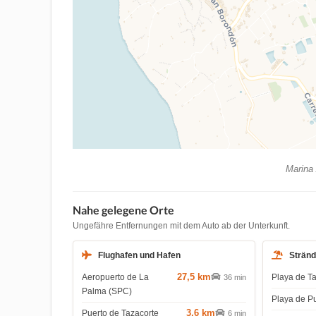
Marina 
Nahe gelegene Orte
Ungefähre Entfernungen mit dem Auto ab der Unterkunft.
Flughafen und Hafen
Strän
27,5 km
Aeropuerto de La
Playa de T
36 min
Palma (SPC)
Playa de P
3,6 km
Puerto de Tazacorte
6 min