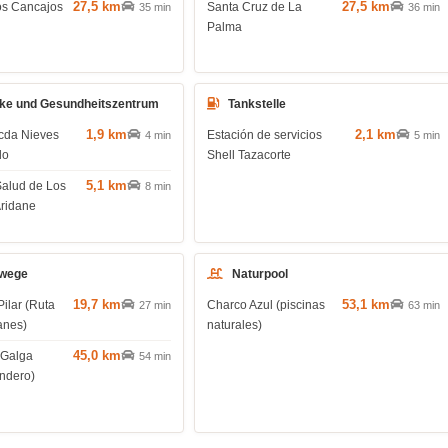
27,5 km
27,5 km
os Cancajos
Santa Cruz de La
35 min
36 min
Palma
ke und Gesundheitszentrum
Tankstelle
1,9 km
2,1 km
cda Nieves
Estación de servicios
4 min
5 min
do
Shell Tazacorte
5,1 km
Salud de Los
8 min
Aridane
wege
Naturpool
19,7 km
53,1 km
Pilar (Ruta
Charco Azul (piscinas
27 min
63 min
anes)
naturales)
45,0 km
 Galga
54 min
endero)