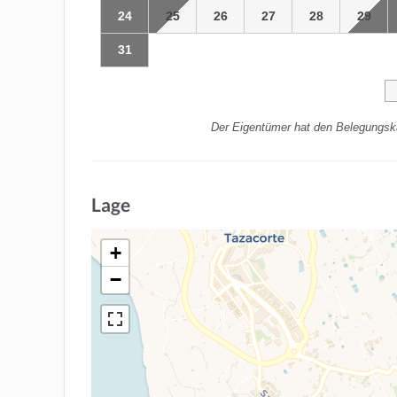
24
25
26
27
28
29
31
Der Eigentümer hat den Belegungska
Lage
+
−