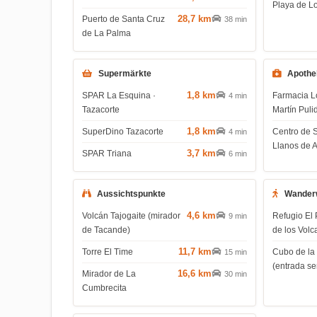
Playa de L
28,7 km
Puerto de Santa Cruz
38 min
de La Palma
Supermärkte
Apothe
1,8 km
SPAR La Esquina ·
Farmacia L
4 min
Tazacorte
Martín Puli
1,8 km
SuperDino Tazacorte
Centro de 
4 min
Llanos de 
3,7 km
SPAR Triana
6 min
Aussichtspunkte
Wander
4,6 km
Volcán Tajogaite (mirador
Refugio El 
9 min
de Tacande)
de los Volc
11,7 km
Torre El Time
Cubo de la
15 min
(entrada s
16,6 km
Mirador de La
30 min
Cumbrecita