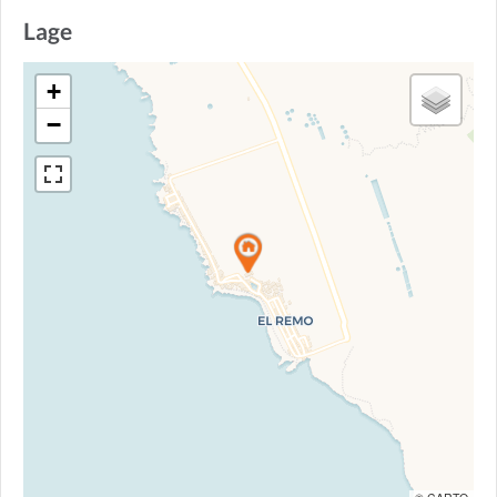
Lage
+
−