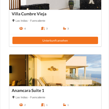
Villa Cumbre Vieja
Las Indias - Fuencaliente
4
3
3
Unterkunft ansehen
Anamcara Suite 1
Las Indias - Fuencaliente
2
1
1