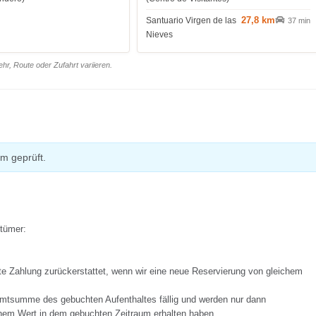
27,8 km
Santuario Virgen de las
37 min
Nieves
r, Route oder Zufahrt variieren.
m geprüft.
ntümer:
ete Zahlung zurückerstattet, wenn wir eine neue Reservierung von gleichem
mtsumme des gebuchten Aufenthaltes fällig und werden nur dann
chem Wert in dem gebuchten Zeitraum erhalten haben.