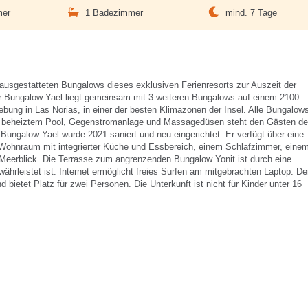
mer
1 Badezimmer
mind. 7 Tage
ausgestatteten Bungalows dieses exklusiven Ferienresorts zur Auszeit der
er Bungalow Yael liegt gemeinsam mit 3 weiteren Bungalows auf einem 2100
bung in Las Norias, in einer der besten Klimazonen der Insel. Alle Bungalow
mit beheiztem Pool, Gegenstromanlage und Massagedüsen steht den Gästen de
Bungalow Yael wurde 2021 saniert und neu eingerichtet. Er verfügt über eine
Wohnraum mit integrierter Küche und Essbereich, einem Schlafzimmer, eine
eerblick. Die Terrasse zum angrenzenden Bungalow Yonit ist durch eine
hrleistet ist. Internet ermöglicht freies Surfen am mitgebrachten Laptop. De
 bietet Platz für zwei Personen. Die Unterkunft ist nicht für Kinder unter 16