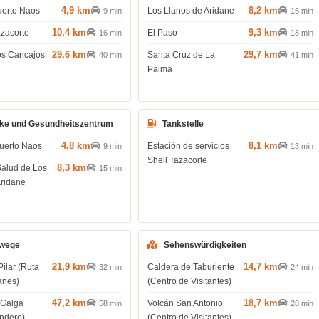
4,9 km
8,2 km
uerto Naos
Los Llanos de Aridane
9 min
15 min
10,4 km
9,3 km
azacorte
El Paso
16 min
18 min
29,6 km
29,7 km
os Cancajos
Santa Cruz de La
40 min
41 min
Palma
ke und Gesundheitszentrum
Tankstelle
4,8 km
8,1 km
uerto Naos
Estación de servicios
9 min
13 min
Shell Tazacorte
8,3 km
Salud de Los
15 min
Aridane
wege
Sehenswürdigkeiten
21,9 km
14,7 km
Pilar (Ruta
Caldera de Taburiente
32 min
24 min
anes)
(Centro de Visitantes)
47,2 km
18,7 km
 Galga
Volcán San Antonio
58 min
28 min
endero)
(Centro de Visitantes)