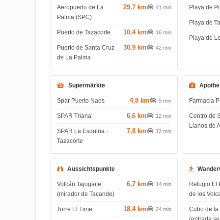
29,7 km
Aeropuerto de La
Playa de P
41 min
Palma (SPC)
Playa de T
10,4 km
Puerto de Tazacorte
16 min
Playa de L
30,9 km
Puerto de Santa Cruz
42 min
de La Palma
Supermärkte
Apothe
4,8 km
Spar Puerto Naos
Farmacia P
9 min
6,6 km
SPAR Triana
Centro de 
12 min
Llanos de 
7,8 km
SPAR La Esquina ·
12 min
Tazacorte
Aussichtspunkte
Wander
6,7 km
Volcán Tajogaite
Refugio El 
14 min
(mirador de Tacande)
de los Volc
18,4 km
Torre El Time
Cubo de la
24 min
(entrada s