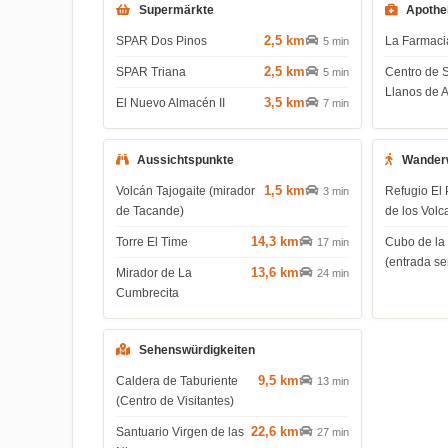
Supermärkte
Apothe
2,5 km
SPAR Dos Pinos
La Farmac
5 min
2,5 km
SPAR Triana
Centro de 
5 min
Llanos de 
3,5 km
El Nuevo Almacén II
7 min
Aussichtspunkte
Wander
1,5 km
Volcán Tajogaite (mirador
Refugio El 
3 min
de Tacande)
de los Volc
14,3 km
Torre El Time
Cubo de la
17 min
(entrada s
13,6 km
Mirador de La
24 min
Cumbrecita
Sehenswürdigkeiten
9,5 km
Caldera de Taburiente
13 min
(Centro de Visitantes)
22,6 km
Santuario Virgen de las
27 min