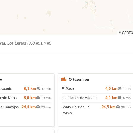
© CARTO
na, Los Llanos (350 m.s.n.m)
de
Ortszentren
6,1 km
4,0 km
azacorte
El Paso
11 min
7 min
8,0 km
4,1 km
uerto Naos
Los Llanos de Aridane
13 min
8 min
24,4 km
24,5 km
os Cancajos
Santa Cruz de La
29 min
30 min
Palma