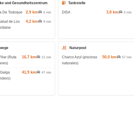
ke und Gesundheitszentrum
Tankstelle
2,9 km
3,8 km
ia De Todoque
DISA
6 min
6 min
4,2 km
Salud de Los
8 min
Aridane
wege
Naturpool
16,7 km
50,0 km
Pilar (Ruta
Charco Azul (piscinas
21 min
57 min
anes)
naturales)
41,9 km
 Galga
47 min
endero)