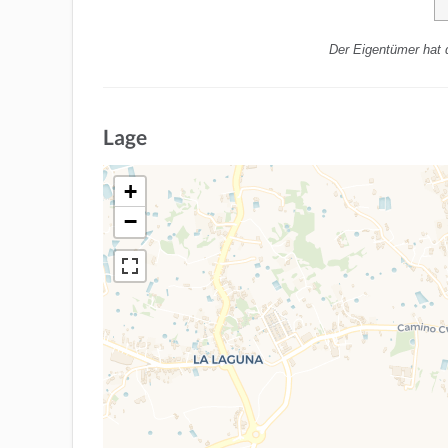
Der Eigentümer hat 
Lage
+
−