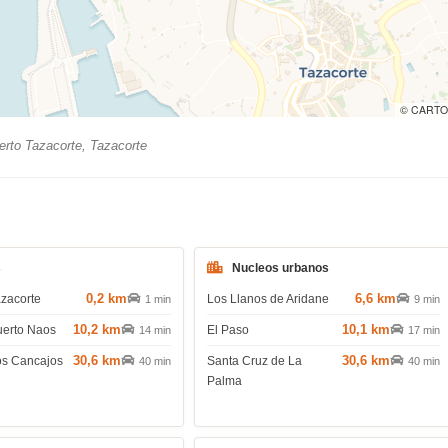
© CARTO
rto Tazacorte, Tazacorte
s
Nucleos urbanos
0,2 km
6,6 km
azacorte
Los Llanos de Aridane
1 min
9 min
10,2 km
10,1 km
uerto Naos
El Paso
14 min
17 min
30,6 km
30,6 km
os Cancajos
Santa Cruz de La
40 min
40 min
Palma