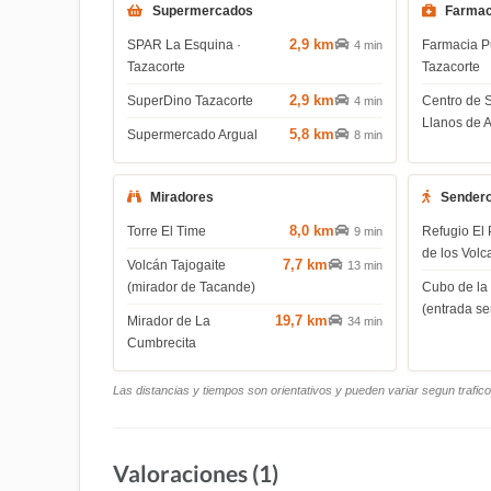
Supermercados
Farmac
2,9 km
SPAR La Esquina ·
Farmacia P
4 min
Tazacorte
Tazacorte
2,9 km
SuperDino Tazacorte
Centro de 
4 min
Llanos de 
5,8 km
Supermercado Argual
8 min
Miradores
Sender
8,0 km
Torre El Time
Refugio El 
9 min
de los Volc
7,7 km
Volcán Tajogaite
13 min
(mirador de Tacande)
Cubo de la
(entrada s
19,7 km
Mirador de La
34 min
Cumbrecita
Las distancias y tiempos son orientativos y pueden variar segun trafic
Valoraciones (1)