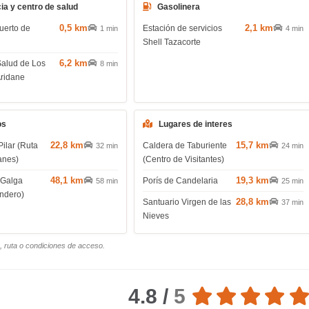
ia y centro de salud
Gasolinera
0,5 km
2,1 km
uerto de
Estación de servicios
1 min
4 min
Shell Tazacorte
6,2 km
Salud de Los
8 min
Aridane
os
Lugares de interes
22,8 km
15,7 km
Pilar (Ruta
Caldera de Taburiente
32 min
24 min
anes)
(Centro de Visitantes)
48,1 km
19,3 km
 Galga
Porís de Candelaria
58 min
25 min
endero)
28,8 km
Santuario Virgen de las
37 min
Nieves
o, ruta o condiciones de acceso.
4.8 /
5