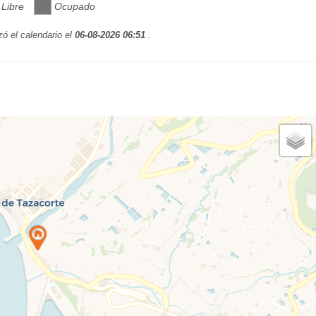
Libre
Ocupado
zó el calendario el
06-08-2026 06:51
.