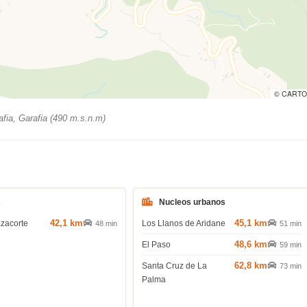
© CARTO
fia, Garafia (490 m.s.n.m)
s
Nucleos urbanos
42,1 km
45,1 km
azacorte
Los Llanos de Aridane
48 min
51 min
48,6 km
El Paso
59 min
62,8 km
Santa Cruz de La
73 min
Palma