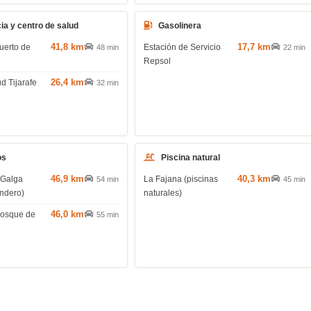
ia y centro de salud
Gasolinera
41,8 km
17,7 km
uerto de
Estación de Servicio
48 min
22 min
Repsol
26,4 km
d Tijarafe
32 min
os
Piscina natural
46,9 km
40,3 km
 Galga
La Fajana (piscinas
54 min
45 min
endero)
naturales)
46,0 km
(bosque de
55 min