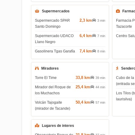
Supermercados
Farmac
2,3 km
Supermercado SPAR
Farmacia P
3 min
Santo Domingo
Tazacorte
6,4 km
Supermercado UDACO
Centro Salu
7 min
Llano Negro
7,4 km
Gasolinera Tgas Garafía
8 min
Miradores
Sender
33,8 km
Torre El Time
Cubo de la
39 min
(entrada s
25,4 km
Mirador del Roque de
44 min
los Muchachos
Los Tilos 
laurisilva)
50,4 km
Volcán Tajogaite
57 min
(mirador de Tacande)
Lugares de interes
21,8 km