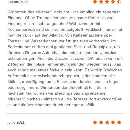
febrero 2025
Wir hatten das Miramar1 gebucht. Uns empfing ein separater
Eingang. Ohne Treppen konnten wr unsere Koffer bis zum
Eingang rollen - sehr angenehm! Wohnzimmer mit
Küchenbereich sind sehr schön aufgeteilt. Praktisch immer hat
man den Blick auf den Atlantik. Von Kaffeemaschine über
Toaster und Wasserkocher war für uns alles vorhanden. Im
Badezimmer endlich mal genügend Stell- und Regalplatz, um
für einen längeren Aufenthalt die entsprechenden Utensilien
unterzubringen. Auch die Dusche ist soweit OK, auch wenn mit
2 Reglern die nötige Temperatur gefunden werden muss, was
auch schon mal etwas frickelig sein kann. Es wird in 3 Wochen
Aufenthalt nicht zwischendurch geputzt, jedoch stehen alle
Mittel zur Verfügung, um z.B. zwischendurch einmal zu fegen
oder dergl. mehr. Wir fanden den Aufenthalt toll. Beim
nächsten Mal würden wir allerdings das angrenzende
Miramar2 buchen - einfach weil die Terasse dort etwas größer
ist und die Verschattung durch geringer ausfällt.
junio 2011