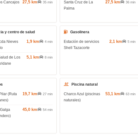
27,5 km
27,5 km
os Cancajos
Santa Cruz de La
35 min
36 min
Palma
ia y centro de salud
Gasolinera
1,9 km
2,1 km
cda Nieves
Estación de servicios
4 min
5 min
do
Shell Tazacorte
5,1 km
Salud de Los
8 min
Aridane
os
Piscina natural
19,7 km
53,1 km
Pilar (Ruta
Charco Azul (piscinas
27 min
63 min
anes)
naturales)
45,0 km
 Galga
54 min
endero)