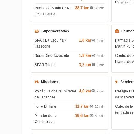
Playa de L
28,7 km
Puerto de Santa Cruz
38 min
de La Palma
Supermercados
Farmac
1,8 km
SPAR La Esquina ·
Farmacia L
4 min
Tazacorte
Martín Puli
1,8 km
SuperDino Tazacorte
Centro de 
4 min
Llanos de 
3,7 km
SPAR Triana
6 min
Miradores
Sender
4,6 km
Volcán Tajogaite (mirador
Refugio El 
9 min
de Tacande)
de los Volc
11,7 km
Torre El Time
Cubo de la
15 min
(entrada s
16,6 km
Mirador de La
30 min
Cumbrecita