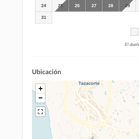
24
25
26
27
28
29
31
El dueñ
Ubicación
+
−