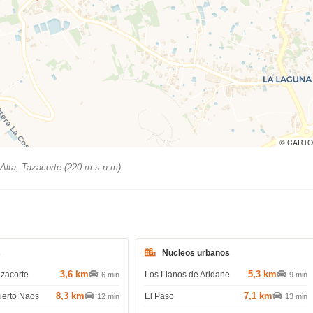
© CARTO
Alta, Tazacorte (220 m.s.n.m)
s
Nucleos urbanos
3,6 km
5,3 km
azacorte
Los Llanos de Aridane
6 min
9 min
8,3 km
7,1 km
uerto Naos
El Paso
12 min
13 min