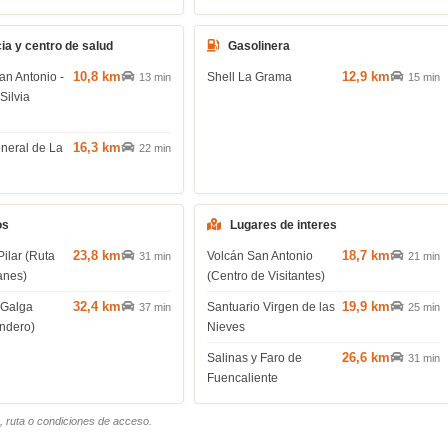
ia y centro de salud
Gasolinera
10,8 km
12,9 km
an Antonio -
Shell La Grama
13 min
15 min
Silvia
16,3 km
eneral de La
22 min
os
Lugares de interes
23,8 km
18,7 km
Pilar (Ruta
Volcán San Antonio
31 min
21 min
anes)
(Centro de Visitantes)
32,4 km
19,9 km
 Galga
Santuario Virgen de las
37 min
25 min
endero)
Nieves
26,6 km
Salinas y Faro de
31 min
Fuencaliente
o, ruta o condiciones de acceso.