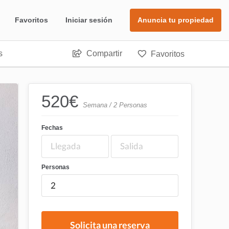
Favoritos
Iniciar sesión
Anuncia tu propiedad
s
Compartir
Favoritos
520
€
Semana / 2 Personas
Fechas
Personas
Solicita una reserva