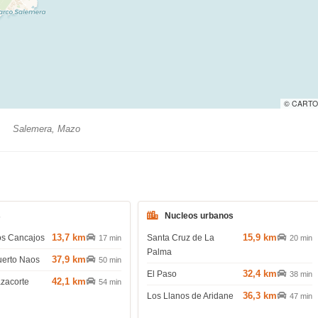
© CARTO
Salemera, Mazo
s
Nucleos urbanos
13,7 km
15,9 km
os Cancajos
Santa Cruz de La
17 min
20 min
Palma
37,9 km
uerto Naos
50 min
32,4 km
El Paso
38 min
42,1 km
azacorte
54 min
36,3 km
Los Llanos de Aridane
47 min