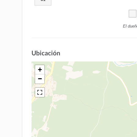
El dueñ
Ubicación
+
−