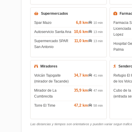
Supermercados
Farmac
6,8 km
Spar Mazo
Farmacia S
10 min
Licenciada 
10,6 km
Autoservicio Santa Ana
13 min
Lopez
11,0 km
Supermercado SPAR
13 min
Hospital G
San Antonio
Palma
Miradores
Sender
34,7 km
Volcán Tajogaite
Refugio El 
41 min
(mirador de Tacande)
de los Volc
35,9 km
Mirador de La
Cubo de la
47 min
Cumbrecita
(entrada s
47,2 km
Torre El Time
58 min
Las distancias y tiempos son orientativos y pueden variar segun trafic