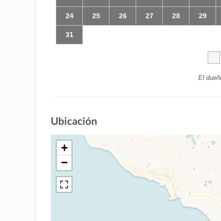
24
25
26
27
28
29
31
El dueñ
Ubicación
+
−