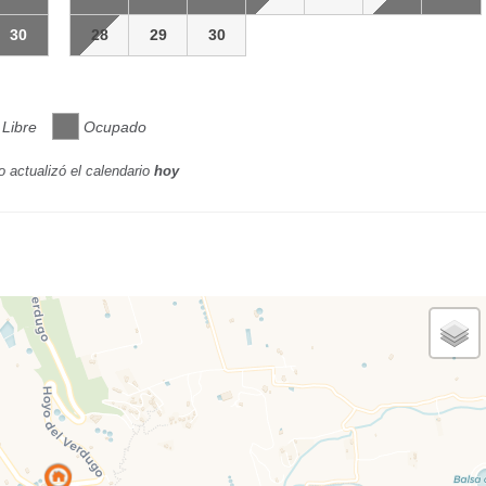
30
28
29
30
Libre
Ocupado
o actualizó el calendario
hoy