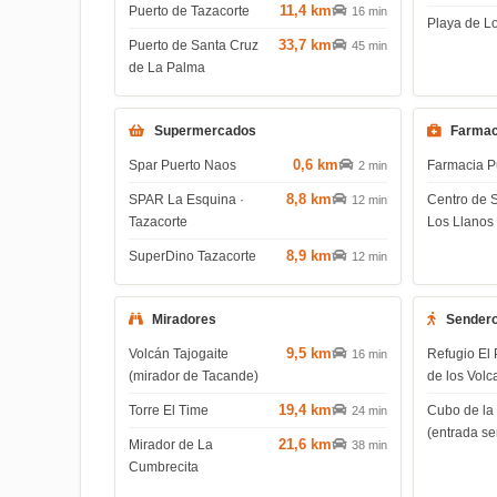
11,4 km
Puerto de Tazacorte
16 min
Playa de L
33,7 km
Puerto de Santa Cruz
45 min
de La Palma
Supermercados
Farmac
0,6 km
Spar Puerto Naos
Farmacia P
2 min
8,8 km
SPAR La Esquina ·
Centro de 
12 min
Tazacorte
Los Llanos
8,9 km
SuperDino Tazacorte
12 min
Miradores
Sender
9,5 km
Volcán Tajogaite
Refugio El 
16 min
(mirador de Tacande)
de los Volc
19,4 km
Torre El Time
Cubo de la
24 min
(entrada s
21,6 km
Mirador de La
38 min
Cumbrecita