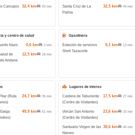
32,4 km
32,5 km
os Cancajos
Santa Cruz de La
43 min
44 min
Palma
ia y centro de salud
Gasolinera
0,6 km
9,1 km
uerto Naos
Estación de servicios
2 min
13 min
Shell Tazacorte
12,5 km
Salud de
18 min
 de Aridane
os
Lugares de interes
24,7 km
17,5 km
Pilar (Ruta
Caldera de Taburiente
35 min
27 min
anes)
(Centro de Visitantes)
49,9 km
23,6 km
 Galga
Volcán San Antonio
61 min
33 min
endero)
(Centro de Visitantes)
30,6 km
Santuario Virgen de las
40 min
Nieves