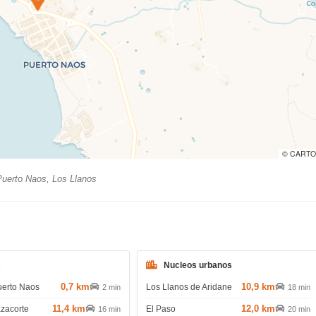
© CARTO
uerto Naos, Los Llanos
s
Nucleos urbanos
0,7 km
10,9 km
uerto Naos
Los Llanos de Aridane
2 min
18 min
11,4 km
12,0 km
azacorte
El Paso
16 min
20 min