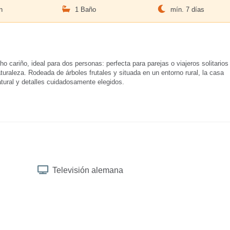
n
1 Baño
mín. 7 días
ariño, ideal para dos personas: perfecta para parejas o viajeros solitarios
uraleza. Rodeada de árboles frutales y situada en un entorno rural, la casa
tural y detalles cuidadosamente elegidos.
Televisión alemana