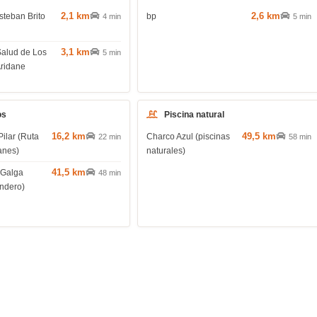
2,1 km
2,6 km
steban Brito
bp
4 min
5 min
3,1 km
Salud de Los
5 min
Aridane
os
Piscina natural
16,2 km
49,5 km
Pilar (Ruta
Charco Azul (piscinas
22 min
58 min
anes)
naturales)
41,5 km
 Galga
48 min
endero)