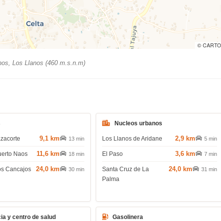
© CARTO
os, Los Llanos (460 m.s.n.m)
s
Nucleos urbanos
9,1 km
2,9 km
azacorte
Los Llanos de Aridane
13 min
5 min
11,6 km
3,6 km
uerto Naos
El Paso
18 min
7 min
24,0 km
24,0 km
os Cancajos
Santa Cruz de La
30 min
31 min
Palma
ia y centro de salud
Gasolinera