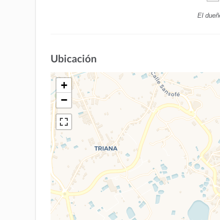
El dueñ
Ubicación
+
−