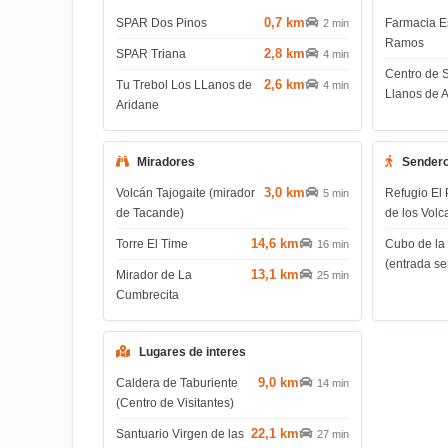
0,7 km
SPAR Dos Pinos
Farmacia E
2 min
Ramos
2,8 km
SPAR Triana
4 min
Centro de 
2,6 km
Tu Trebol Los LLanos de
4 min
Llanos de 
Aridane
Miradores
Sender
3,0 km
Volcán Tajogaite (mirador
Refugio El 
5 min
de Tacande)
de los Volc
14,6 km
Torre El Time
Cubo de la
16 min
(entrada s
13,1 km
Mirador de La
25 min
Cumbrecita
Lugares de interes
9,0 km
Caldera de Taburiente
14 min
(Centro de Visitantes)
22,1 km
Santuario Virgen de las
27 min