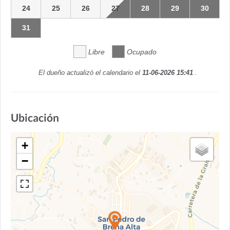
24
25
26
27
28
29
30
31
Libre
Ocupado
El dueño actualizó el calendario el
11-06-2026 15:41
.
Ubicación
+
−