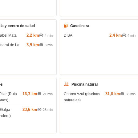
ia y centro de salud
Gasolinera
2,2 km
2,4 km
sabel Mata
DISA
4 min
4 min
3,9 km
eneral de La
8 min
os
Piscina natural
16,3 km
31,6 km
Pilar (Ruta
Charco Azul (piscinas
21 min
38 min
anes)
naturales)
23,6 km
 Galga
28 min
endero)