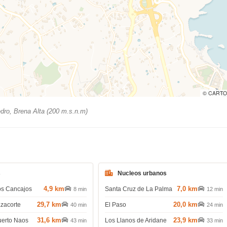
© CARTO
ro, Brena Alta (200 m.s.n.m)
s
Nucleos urbanos
4,9 km
7,0 km
os Cancajos
Santa Cruz de La Palma
8 min
12 min
29,7 km
20,0 km
azacorte
El Paso
40 min
24 min
31,6 km
23,9 km
uerto Naos
Los Llanos de Aridane
43 min
33 min