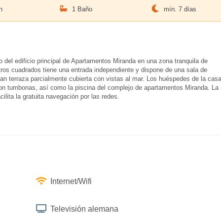
n
1 Baño
mín. 7 días
 del edificio principal de Apartamentos Miranda en una zona tranquila de
tros cuadrados tiene una entrada independiente y dispone de una sala de
ran terraza parcialmente cubierta con vistas al mar. Los huéspedes de la cas
a con tumbonas, así como la piscina del complejo de apartamentos Miranda. La
ilita la gratuita navegación por las redes.
Internet/Wifi
Televisión alemana