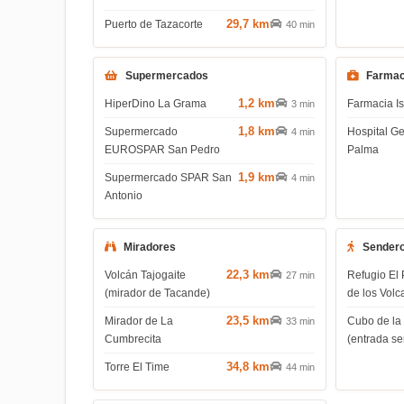
29,7 km
Puerto de Tazacorte
40 min
Supermercados
Farmac
1,2 km
HiperDino La Grama
Farmacia I
3 min
1,8 km
Supermercado
Hospital G
4 min
EUROSPAR San Pedro
Palma
1,9 km
Supermercado SPAR San
4 min
Antonio
Miradores
Sender
22,3 km
Volcán Tajogaite
Refugio El 
27 min
(mirador de Tacande)
de los Volc
23,5 km
Mirador de La
Cubo de la
33 min
Cumbrecita
(entrada s
34,8 km
Torre El Time
44 min