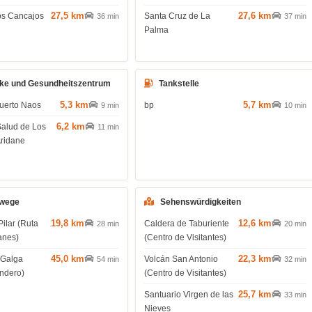
27,5 km
27,6 km
os Cancajos
Santa Cruz de La
36 min
37 min
Palma
ke und Gesundheitszentrum
Tankstelle
5,3 km
5,7 km
uerto Naos
bp
9 min
10 min
6,2 km
Salud de Los
11 min
Aridane
wege
Sehenswürdigkeiten
19,8 km
12,6 km
Pilar (Ruta
Caldera de Taburiente
28 min
20 min
anes)
(Centro de Visitantes)
45,0 km
22,3 km
 Galga
Volcán San Antonio
54 min
32 min
endero)
(Centro de Visitantes)
25,7 km
Santuario Virgen de las
33 min
Nieves