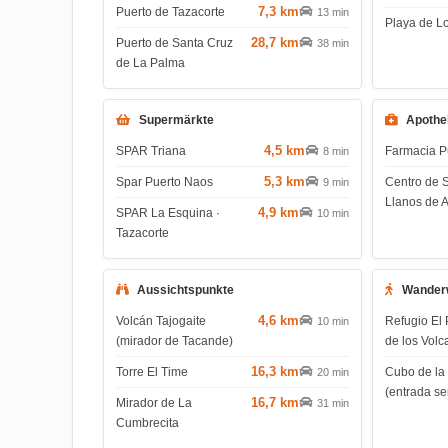
7,3 km
Puerto de Tazacorte
13 min
Playa de L
28,7 km
Puerto de Santa Cruz
38 min
de La Palma
Supermärkte
Apothe
4,5 km
SPAR Triana
Farmacia P
8 min
5,3 km
Spar Puerto Naos
Centro de 
9 min
Llanos de 
4,9 km
SPAR La Esquina ·
10 min
Tazacorte
Aussichtspunkte
Wander
4,6 km
Volcán Tajogaite
Refugio El 
10 min
(mirador de Tacande)
de los Volc
16,3 km
Torre El Time
Cubo de la
20 min
(entrada s
16,7 km
Mirador de La
31 min
Cumbrecita