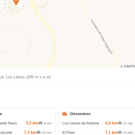
© CARTO
e, Los Llanos (200 m.s.n.m)
de
Ortszentren
5,5 km
6,0 km
uerto Naos
Los Llanos de Aridane
9 min
11 min
7,3 km
7,1 km
azacorte
El Paso
13 min
14 min