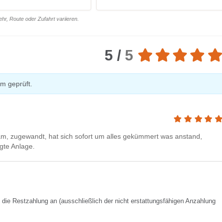
r, Route oder Zufahrt variieren.
5 /
5
m geprüft.
am, zugewandt, hat sich sofort um alles gekümmert was anstand,
egte Anlage.
f die Restzahlung an (ausschließlich der nicht erstattungsfähigen Anzahlung