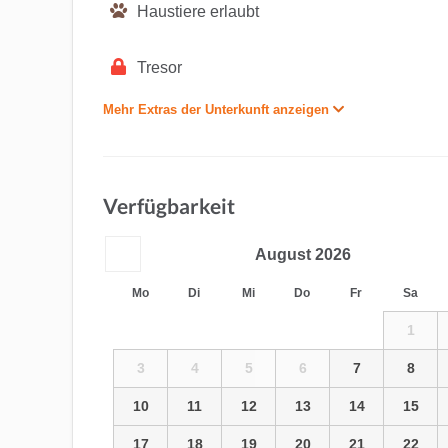
Haustiere erlaubt
Tresor
Mehr Extras der Unterkunft anzeigen
Verfügbarkeit
August
2026
Mo
Di
Mi
Do
Fr
Sa
1
3
4
5
6
7
8
10
11
12
13
14
15
17
18
19
20
21
22