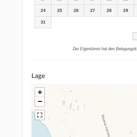
24
25
26
27
28
29
31
Der Eigentümer hat den Belegungska
Lage
+
−