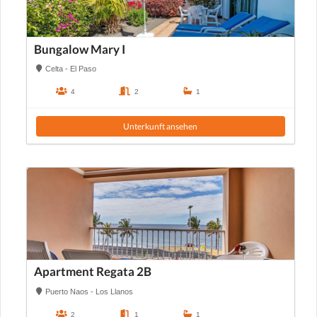
Bungalow Mary I
Celta - El Paso
4
2
1
Unterkunft ansehen
Apartment Regata 2B
Puerto Naos - Los Llanos
2
1
1