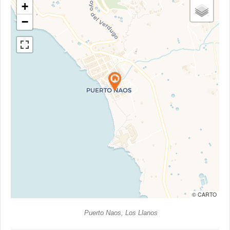
+
−
© CARTO
Puerto Naos, Los Llanos