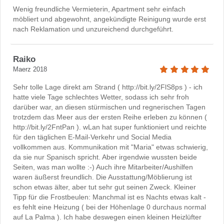
Wenig freundliche Vermieterin, Apartment sehr einfach
möbliert und abgewohnt, angekündigte Reinigung wurde erst
nach Reklamation und unzureichend durchgeführt.
Raiko
Maerz 2018
Sehr tolle Lage direkt am Strand ( http://bit.ly/2FlS8ps ) - ich
hatte viele Tage schlechtes Wetter, sodass ich sehr froh
darüber war, an diesen stürmischen und regnerischen Tagen
trotzdem das Meer aus der ersten Reihe erleben zu können (
http://bit.ly/2FntPan ). wLan hat super funktioniert und reichte
für den täglichen E-Mail-Verkehr und Social Media
vollkommen aus. Kommunikation mit "Maria" etwas schwierig,
da sie nur Spanisch spricht. Aber irgendwie wussten beide
Seiten, was man wollte :-) Auch ihre Mitarbeiter/Aushilfen
waren äußerst freundlich. Die Ausstattung/Möblierung ist
schon etwas älter, aber tut sehr gut seinen Zweck. Kleiner
Tipp für die Frostbeulen: Manchmal ist es Nachts etwas kalt -
es fehlt eine Heizung ( bei der Höhenlage 0 durchaus normal
auf La Palma ). Ich habe deswegen einen kleinen Heizlüfter