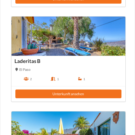
Laderitas B
El Paso
2
1
1
Unterkunft ansehen