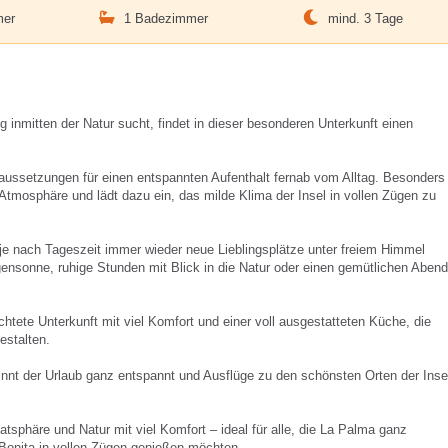
mer
1 Badezimmer
mind. 3 Tage
inmitten der Natur sucht, findet in dieser besonderen Unterkunft einen
ssetzungen für einen entspannten Aufenthalt fernab vom Alltag. Besonders
Atmosphäre und lädt dazu ein, das milde Klima der Insel in vollen Zügen zu
e je nach Tageszeit immer wieder neue Lieblingsplätze unter freiem Himmel
gensonne, ruhige Stunden mit Blick in die Natur oder einen gemütlichen Abend
htete Unterkunft mit viel Komfort und einer voll ausgestatteten Küche, die
estalten.
innt der Urlaub ganz entspannt und Ausflüge zu den schönsten Orten der Inse
tsphäre und Natur mit viel Komfort – ideal für alle, die La Palma ganz
a Bonita in vollen Zügen genießen möchten.