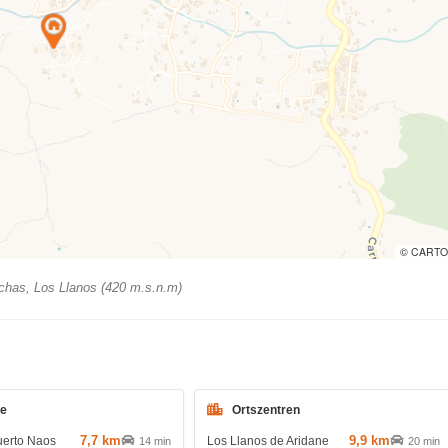
© CARTO
has, Los Llanos (420 m.s.n.m)
de
Ortszentren
7,7 km
9,9 km
uerto Naos
Los Llanos de Aridane
14 min
20 min