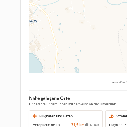
Las Manc
Nahe gelegene Orte
Ungefähre Entfernungen mit dem Auto ab der Unterkunft.
Flughafen und Hafen
Strän
31,5 km
Aeropuerto de La
Playa de P
46 min