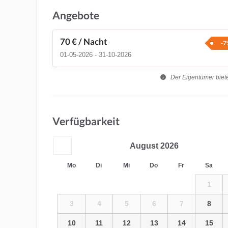
Angebote
70 €
/ Nacht
-7
01-05-2026 - 31-10-2026
Der Eigentümer biete
Verfügbarkeit
August
2026
Mo
Di
Mi
Do
Fr
Sa
1
3
4
5
6
7
8
10
11
12
13
14
15