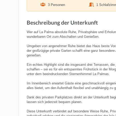
3 Personen
1 Schlafzim
Beschreibung der Unterkunft
Wer auf La Palma absolute Ruhe, Privatsphäre und Erholung 
wunderbaren Ort zum Abschalten und Genießen.
Umgeben von angenehmer Ruhe bietet das Haus beste Vorau
der großzügige private Garten schafft eine ganz besondere 
genießen.
Ein echtes Highlight sind die insgesamt drei Terrassen, di
schaffen – sei es für ein entspanntes Frühstück in der Mor
unter dem beeindruckenden Sternenhimmel La Palmas.
Im Innenbereich erwartet Gäste eine geschmackvoll eingeric
alles bietet, um den Aufenthalt flexibel und unabhängig zu g
Dank des privaten Parkplatzes direkt an der Unterkunft beg
lassen sich jederzeit bequem planen.
Diese Unterkunft verbindet auf besondere Weise Ruhe, Priva
individuell erleben und die einzigartige Atmosphäre der Isl