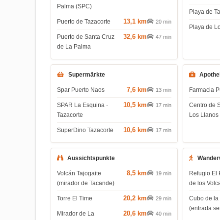
Palma (SPC)
Playa de T
13,1 km
Puerto de Tazacorte
20 min
Playa de L
32,6 km
Puerto de Santa Cruz
47 min
de La Palma
Supermärkte
Apothe
7,6 km
Spar Puerto Naos
Farmacia P
13 min
10,5 km
SPAR La Esquina ·
Centro de 
17 min
Tazacorte
Los Llanos
10,6 km
SuperDino Tazacorte
17 min
Aussichtspunkte
Wander
8,5 km
Volcán Tajogaite
Refugio El 
19 min
(mirador de Tacande)
de los Volc
20,2 km
Torre El Time
Cubo de la
29 min
(entrada s
20,6 km
Mirador de La
40 min