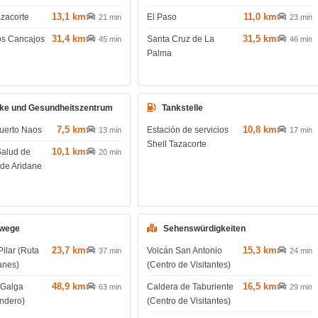
13,1 km
11,0 km
azacorte
El Paso
21 min
23 min
31,4 km
31,5 km
os Cancajos
Santa Cruz de La
45 min
46 min
Palma
ke und Gesundheitszentrum
Tankstelle
7,5 km
10,8 km
uerto Naos
Estación de servicios
13 min
17 min
Shell Tazacorte
10,1 km
Salud de
20 min
 de Aridane
wege
Sehenswürdigkeiten
23,7 km
15,3 km
Pilar (Ruta
Volcán San Antonio
37 min
24 min
anes)
(Centro de Visitantes)
48,9 km
16,5 km
 Galga
Caldera de Taburiente
63 min
29 min
endero)
(Centro de Visitantes)