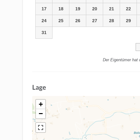
17
18
19
20
21
22
24
25
26
27
28
29
31
Der Eigentümer hat 
Lage
+
−