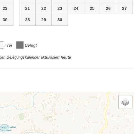
23
21
22
23
24
25
26
27
30
28
29
30
Frei
Belegt
den Belegungskalender aktualisiert
heute