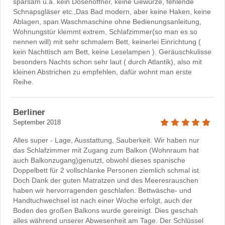
sparsam u.a. kein Dosenöffner, keine Gewürze, fehlende
Schnapsgläser etc.,Das Bad modern, aber keine Haken, keine
Ablagen, span.Waschmaschine ohne Bedienungsanleitung,
Wohnungstür klemmt extrem, Schlafzimmer(so man es so
nennen will) mit sehr schmalem Bett, keinerlei Einrichtung (
kein Nachttisch am Bett, keine Leselampen ). Geräuschkulisse
besonders Nachts schon sehr laut ( durch Atlantik), also mit
kleinen Abstrichen zu empfehlen, dafür wohnt man erste
Reihe.
Berliner
September 2018
Alles super - Lage, Ausstattung, Sauberkeit. Wir haben nur
das Schlafzimmer mit Zugang zum Balkon (Wohnraum hat
auch Balkonzugang)genutzt, obwohl dieses spanische
Doppelbett für 2 vollschlanke Personen ziemlich schmal ist.
Doch Dank der guten Matratzen und des Meeresrauschen
haben wir hervorragenden geschlafen. Bettwäsche- und
Handtuchwechsel ist nach einer Woche erfolgt, auch der
Boden des großen Balkons wurde gereinigt. Dies geschah
alles während unserer Abwesenheit am Tage. Der Schlüssel