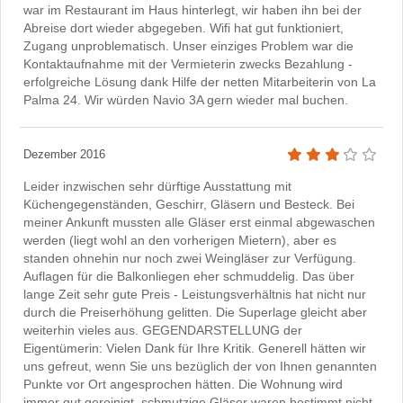
war im Restaurant im Haus hinterlegt, wir haben ihn bei der
Abreise dort wieder abgegeben. Wifi hat gut funktioniert,
Zugang unproblematisch. Unser einziges Problem war die
Kontaktaufnahme mit der Vermieterin zwecks Bezahlung -
erfolgreiche Lösung dank Hilfe der netten Mitarbeiterin von La
Palma 24. Wir würden Navio 3A gern wieder mal buchen.
Dezember 2016
Leider inzwischen sehr dürftige Ausstattung mit
Küchengegenständen, Geschirr, Gläsern und Besteck. Bei
meiner Ankunft mussten alle Gläser erst einmal abgewaschen
werden (liegt wohl an den vorherigen Mietern), aber es
standen ohnehin nur noch zwei Weingläser zur Verfügung.
Auflagen für die Balkonliegen eher schmuddelig. Das über
lange Zeit sehr gute Preis - Leistungsverhältnis hat nicht nur
durch die Preiserhöhung gelitten. Die Superlage gleicht aber
weiterhin vieles aus. GEGENDARSTELLUNG der
Eigentümerin: Vielen Dank für Ihre Kritik. Generell hätten wir
uns gefreut, wenn Sie uns bezüglich der von Ihnen genannten
Punkte vor Ort angesprochen hätten. Die Wohnung wird
immer gut gereinigt, schmutzige Gläser waren bestimmt nicht