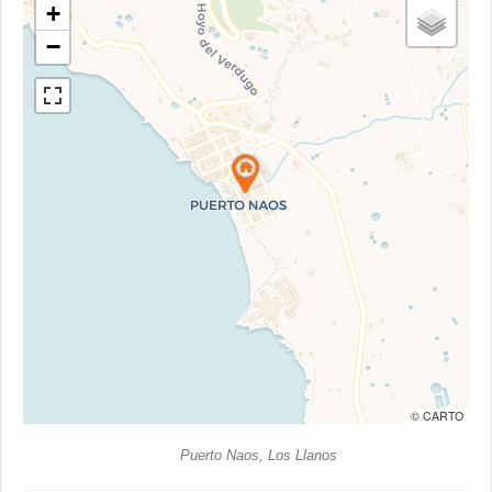
+
−
© CARTO
Puerto Naos, Los Llanos