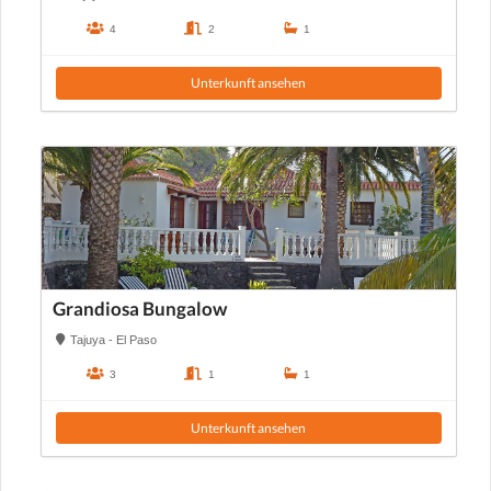
4
2
1
Unterkunft ansehen
Grandiosa Bungalow
Tajuya - El Paso
3
1
1
Unterkunft ansehen