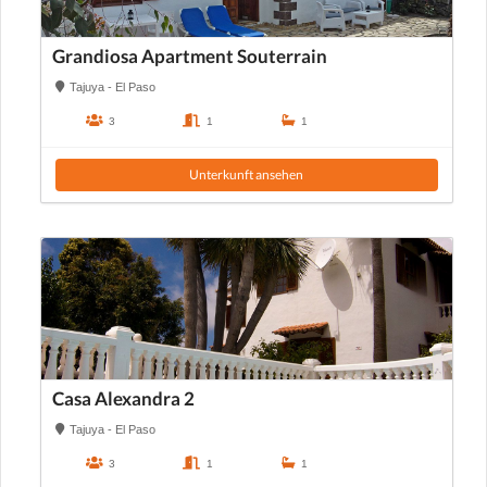
Grandiosa Apartment Souterrain
Tajuya - El Paso
3
1
1
Unterkunft ansehen
Casa Alexandra 2
Tajuya - El Paso
3
1
1