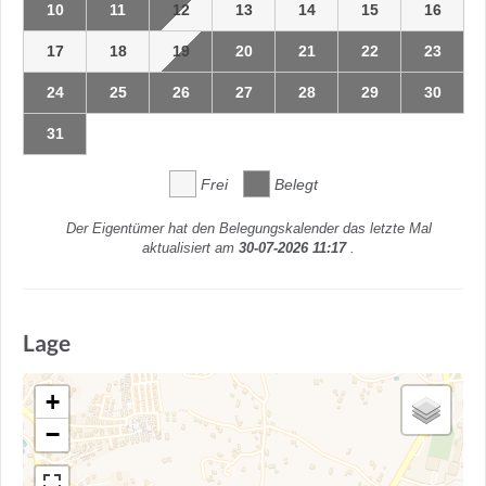
10
11
12
13
14
15
16
17
18
19
20
21
22
23
24
25
26
27
28
29
30
31
Frei
Belegt
Der Eigentümer hat den Belegungskalender das letzte Mal
aktualisiert am
30-07-2026 11:17
.
Lage
+
−