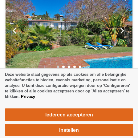
Deze website slaat gegevens op als cookies om alle belangrijke
HUIS
1
websitefuncties te bieden, evenals marketing, personalisatie en
analyse. U kunt deze configuratie wijzigen door op 'Configureren'
CASA ESTHER
te klikken of alle cookies accepteren door op 'Alles accepteren' te
El Paso de Abajo - El Paso
klikken.
Privacy
2 Slaapkamers
1 Badkamer
4 Personen
1520 €
vanaf
week / 2 personen
Iedereen accepteren
Instellen
PREMIUM