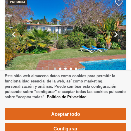
PREMIUM
Este sitio web almacena datos como cookies para permitir la
CASA
1
funcionalidad esencial de la web, así como marketing,
personalización y análisis. Puede cambiar esta configuración
CASA ESTHER
pulsando sobre “configurar” o aceptar todas las cookies pulsando
El Paso de Abajo - El Paso
sobre “aceptar todas”.
Política de Privacidad
2 Dormitorios
1 Baño
4 Personas
1520 €
Desde
semana / 2 personas
Aceptar todo
Configurar