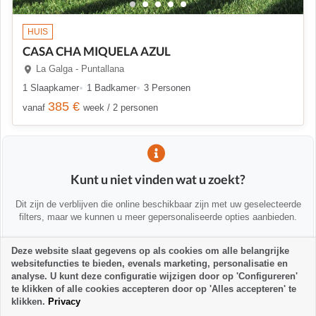
HUIS
CASA CHA MIQUELA AZUL
La Galga - Puntallana
1 Slaapkamer
1 Badkamer
3 Personen
385 €
vanaf
week / 2 personen
Kunt u niet vinden wat u zoekt?
Dit zijn de verblijven die online beschikbaar zijn met uw geselecteerde
filters, maar we kunnen u meer gepersonaliseerde opties aanbieden.
Deze website slaat gegevens op als cookies om alle belangrijke
💡 We helpen u persoonlijk
websitefuncties te bieden, evenals marketing, personalisatie en
Neem contact met ons op om u te helpen alternatieven te vinden of u
analyse. U kunt deze configuratie wijzigen door op 'Configureren'
te adviseren:
te klikken of alle cookies accepteren door op 'Alles accepteren' te
klikken.
Privacy
la-palma24@la-palma24.net