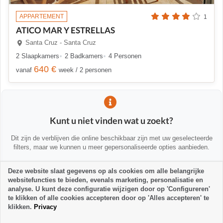
APPARTEMENT
1
ATICO MAR Y ESTRELLAS
Santa Cruz - Santa Cruz
2 Slaapkamers
2 Badkamers
4 Personen
640 €
vanaf
week / 2 personen
Kunt u niet vinden wat u zoekt?
Dit zijn de verblijven die online beschikbaar zijn met uw geselecteerde
filters, maar we kunnen u meer gepersonaliseerde opties aanbieden.
Deze website slaat gegevens op als cookies om alle belangrijke
💡 We helpen u persoonlijk
websitefuncties te bieden, evenals marketing, personalisatie en
Neem contact met ons op om u te helpen alternatieven te vinden of u
analyse. U kunt deze configuratie wijzigen door op 'Configureren'
te adviseren:
te klikken of alle cookies accepteren door op 'Alles accepteren' te
klikken.
Privacy
la-palma24@la-palma24.net
+34 682 89 48 29