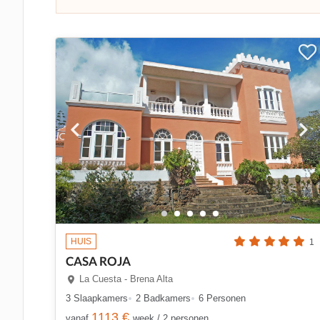
HUIS
1
CASA ROJA
La Cuesta - Brena Alta
3 Slaapkamers
2 Badkamers
6 Personen
1113 €
vanaf
week / 2 personen