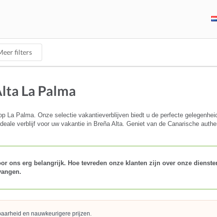
eer filters
Alta La Palma
p La Palma. Onze selectie vakantieverblijven biedt u de perfecte gelegenhe
deale verblijf voor uw vakantie in Breña Alta. Geniet van de Canarische authen
r ons erg belangrijk. Hoe tevreden onze klanten zijn over onze diensten 
vangen.
kbaarheid en nauwkeurigere prijzen.