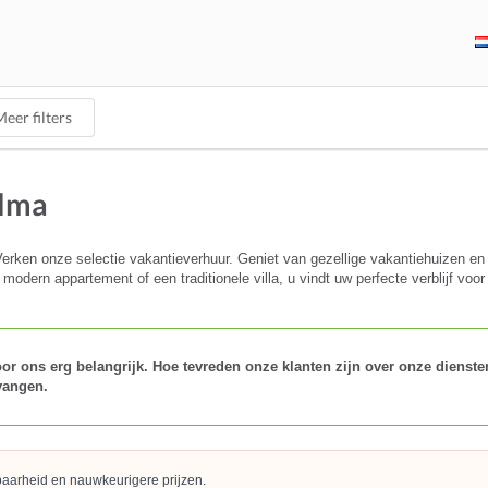
eer filters
alma
rken onze selectie vakantieverhuur. Geniet van gezellige vakantiehuizen en 
modern appartement of een traditionele villa, u vindt uw perfecte verblijf voo
r ons erg belangrijk. Hoe tevreden onze klanten zijn over onze diensten 
vangen.
kbaarheid en nauwkeurigere prijzen.