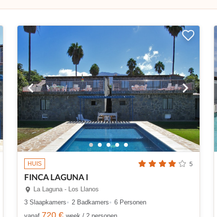
HUIS
5
FINCA LAGUNA I
La Laguna - Los Llanos
3 Slaapkamers
2 Badkamers
6 Personen
720 €
vanaf
week / 2 personen