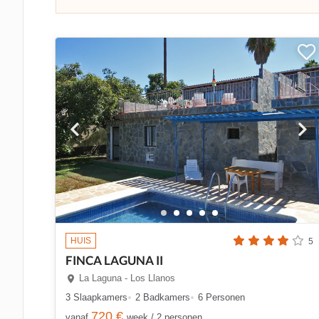
HUIS
5
FINCA LAGUNA II
La Laguna - Los Llanos
3 Slaapkamers
2 Badkamers
6 Personen
720 €
vanaf
week / 2 personen