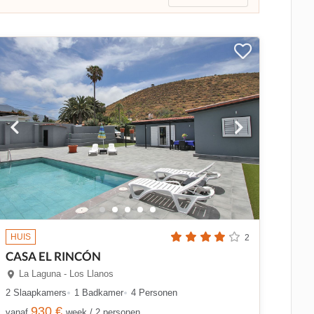
HUIS
2
CASA EL RINCÓN
La Laguna - Los Llanos
2 Slaapkamers
1 Badkamer
4 Personen
930 €
vanaf
week / 2 personen