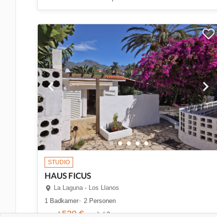
STUDIO
HAUS FICUS
La Laguna - Los Llanos
1 Badkamer
2 Personen
520 €
vanaf
week / 2 personen