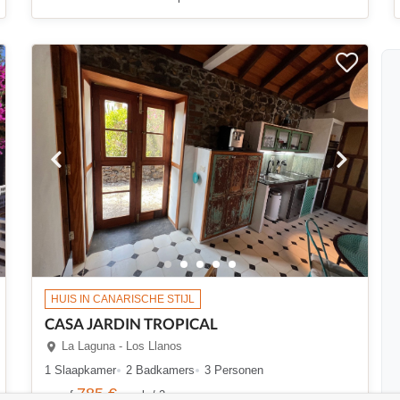
HUIS IN CANARISCHE STIJL
CASA JARDIN TROPICAL
La Laguna - Los Llanos
1 Slaapkamer
2 Badkamers
3 Personen
785 €
vanaf
week / 2 personen