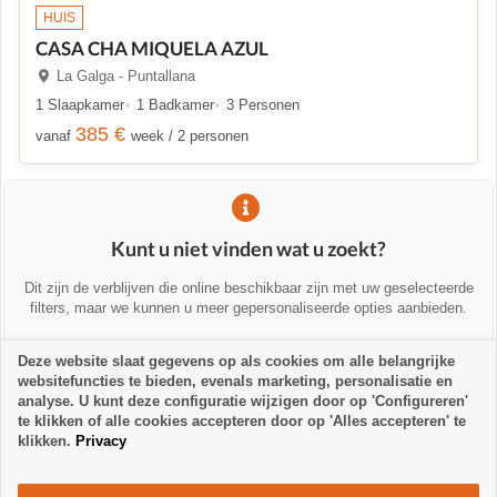
HUIS
CASA CHA MIQUELA AZUL
La Galga - Puntallana
1 Slaapkamer
1 Badkamer
3 Personen
385 €
vanaf
week / 2 personen
Kunt u niet vinden wat u zoekt?
Dit zijn de verblijven die online beschikbaar zijn met uw geselecteerde
filters, maar we kunnen u meer gepersonaliseerde opties aanbieden.
Deze website slaat gegevens op als cookies om alle belangrijke
💡 We helpen u persoonlijk
websitefuncties te bieden, evenals marketing, personalisatie en
analyse. U kunt deze configuratie wijzigen door op 'Configureren'
Neem contact met ons op om u te helpen alternatieven te vinden of u
te adviseren:
te klikken of alle cookies accepteren door op 'Alles accepteren' te
klikken.
Privacy
la-palma24@la-palma24.net
+34 682 89 48 29