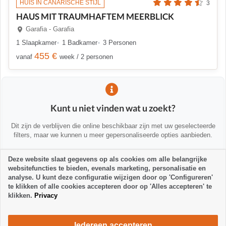
HUIS IN CANARISCHE STIJL
3
HAUS MIT TRAUMHAFTEM MEERBLICK
Garafia - Garafia
1 Slaapkamer
1 Badkamer
3 Personen
455 €
vanaf
week / 2 personen
Kunt u niet vinden wat u zoekt?
Dit zijn de verblijven die online beschikbaar zijn met uw geselecteerde
filters, maar we kunnen u meer gepersonaliseerde opties aanbieden.
Deze website slaat gegevens op als cookies om alle belangrijke
💡 We helpen u persoonlijk
websitefuncties te bieden, evenals marketing, personalisatie en
Neem contact met ons op om u te helpen alternatieven te vinden of u
analyse. U kunt deze configuratie wijzigen door op 'Configureren'
te adviseren:
te klikken of alle cookies accepteren door op 'Alles accepteren' te
klikken.
Privacy
la-palma24@la-palma24.net
+34 682 89 48 29
Iedereen accepteren