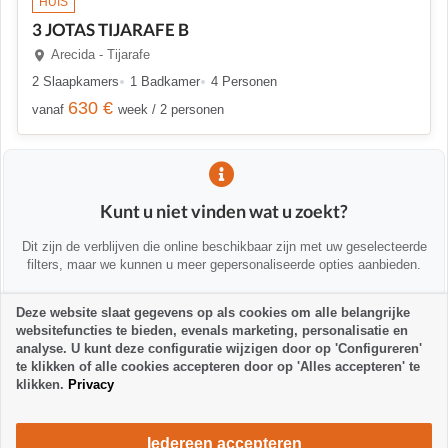
HUIS
3 JOTAS TIJARAFE B
Arecida - Tijarafe
2 Slaapkamers
1 Badkamer
4 Personen
630 €
vanaf
week / 2 personen
Kunt u niet vinden wat u zoekt?
Dit zijn de verblijven die online beschikbaar zijn met uw geselecteerde
filters, maar we kunnen u meer gepersonaliseerde opties aanbieden.
Deze website slaat gegevens op als cookies om alle belangrijke
💡 We helpen u persoonlijk
websitefuncties te bieden, evenals marketing, personalisatie en
Neem contact met ons op om u te helpen alternatieven te vinden of u
analyse. U kunt deze configuratie wijzigen door op 'Configureren'
te adviseren:
te klikken of alle cookies accepteren door op 'Alles accepteren' te
klikken.
Privacy
la-palma24@la-palma24.net
+34 682 89 48 29
Iedereen accepteren