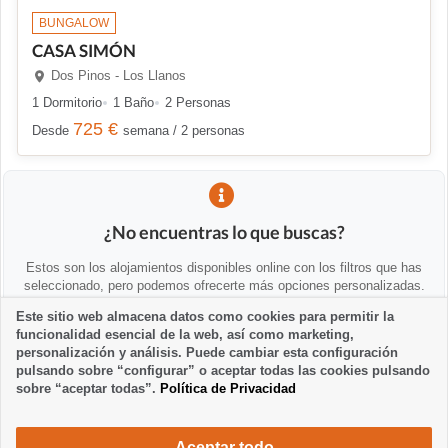
BUNGALOW
CASA SIMÓN
Dos Pinos - Los Llanos
1 Dormitorio
1 Baño
2 Personas
725 €
Desde
semana / 2 personas
¿No encuentras lo que buscas?
Estos son los alojamientos disponibles online con los filtros que has
seleccionado, pero podemos ofrecerte más opciones personalizadas.
Este sitio web almacena datos como cookies para permitir la
funcionalidad esencial de la web, así como marketing,
💡 Te ayudamos personalmente
personalización y análisis. Puede cambiar esta configuración
Contáctanos para ayudarte a encontrar alternativas o asesorarte:
pulsando sobre “configurar” o aceptar todas las cookies pulsando
sobre “aceptar todas”.
Política de Privacidad
la-palma24@la-palma24.net
+34 682 89 48 29
Aceptar todo