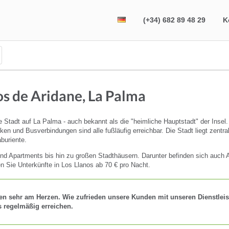
(+34) 682 89 48 29
K
s de Aridane, La Palma
 Stadt auf La Palma - auch bekannt als die "heimliche Hauptstadt" der Insel. 
en und Busverbindungen sind alle fußläufig erreichbar. Die Stadt liegt zentr
buriente.
d Apartments bis hin zu großen Stadthäusern. Darunter befinden sich auch Apa
n Sie Unterkünfte in Los Llanos ab 70 € pro Nacht.
en sehr am Herzen. Wie zufrieden unsere Kunden mit unseren Dienstleis
s regelmäßig erreichen.