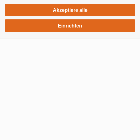
860 €
ab
Woche / 2 Personen
Akzeptiere alle
Einrichten
HAUS
CASA MÚSICA
Las Manchas - Los Llanos
2 Schlafzimmer
2 Badezimmer
4 Personen