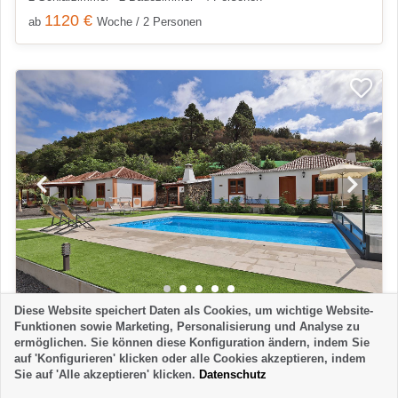
1120 €
ab
Woche / 2 Personen
Diese Website speichert Daten als Cookies, um wichtige Website-
FERIENANLAGE
Funktionen sowie Marketing, Personalisierung und Analyse zu
ermöglichen. Sie können diese Konfiguration ändern, indem Sie
VILLAS MORERA
auf 'Konfigurieren' klicken oder alle Cookies akzeptieren, indem
Brena Baja
Sie auf 'Alle akzeptieren' klicken.
Datenschutz
4 Schlafzimmer
4 Badezimmer
8 Personen