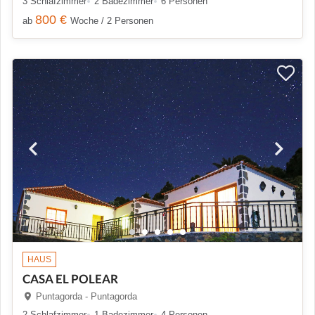
3 Schlafzimmer
2 Badezimmer
6 Personen
800 €
ab
Woche / 2 Personen
HAUS
CASA EL POLEAR
Puntagorda - Puntagorda
2 Schlafzimmer
1 Badezimmer
4 Personen