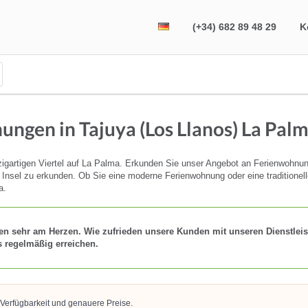
(+34) 682 89 48 29
K
ngen in Tajuya (Los Llanos) La Pal
igartigen Viertel auf La Palma. Erkunden Sie unser Angebot an Ferienwohnu
nsel zu erkunden. Ob Sie eine moderne Ferienwohnung oder eine traditionelle V
a.
en sehr am Herzen. Wie zufrieden unsere Kunden mit unseren Dienstleis
s regelmäßig erreichen.
 Verfügbarkeit und genauere Preise.