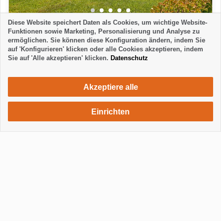
Diese Website speichert Daten als Cookies, um wichtige Website-
HAUS
4
Funktionen sowie Marketing, Personalisierung und Analyse zu
ermöglichen. Sie können diese Konfiguration ändern, indem Sie
CASA DE MADERA
auf 'Konfigurieren' klicken oder alle Cookies akzeptieren, indem
Las Manchas - Los Llanos
Sie auf 'Alle akzeptieren' klicken.
Datenschutz
2 Schlafzimmer
1 Badezimmer
4 Personen
615 €
ab
Woche / 2 Personen
Akzeptiere alle
Einrichten